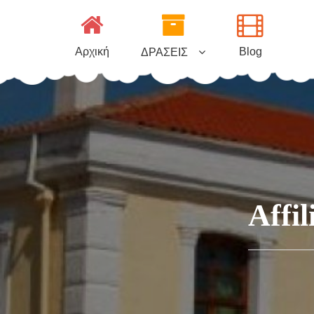
Μεταπηδήστε
στο
περιεχόμενο
Αρχική
Blog
ΔΡΑΣΕΙΣ
Affi