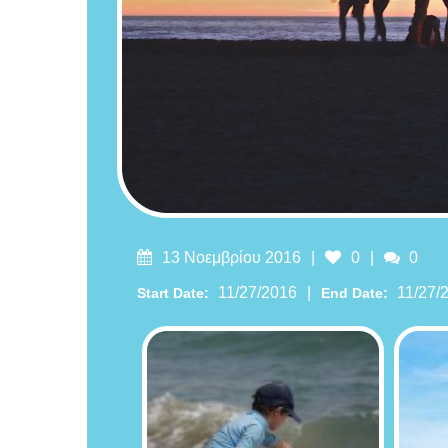
Likes
Comm
13 Νοεμβρίου 2016
0
0
11/27/2016
11/27/
Start Date:
End Date: