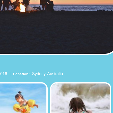
ents
2016
Sydney, Australia
Location: