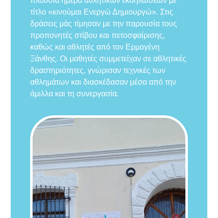
πλούσια ημέρα αθλητικών εκδηλώσεων με
τίτλο «κινούμαι Ενεργώ Δημιουργώ». Στις
δράσεις μάς τίμησαν με την παρουσία τους
προπονητές στίβου και πετοσφαίρισης,
καθώς και αθλητές από τον Ερμογένη
Ξάνθης. Οι μαθητές συμμετείχαν σε αθλητικές
δραστηριότητες, γνώρισαν τεχνικές των
αθλημάτων και διασκέδασαν μέσα από την
άμιλλα και τη συνεργασία.