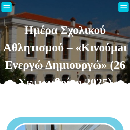
Μεταπηδήστε
στο
περιεχόμενο
Ημέρα Σχολικού
Αθλητισμού – «Κινούμaι
Ενεργώ Δημιουργώ» (26
Σεπτεμβρίου 2025)
Αρχική Σελίδα
2025
Σεπτέμβριος
27
Ημέρα Σχολικού Αθλητισμού – «Κινούμaι Ενεργώ
Δημιουργώ» (26 Σεπτεμβρίου 2025)