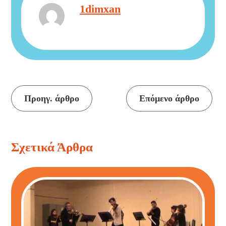
1dimxan
Προηγ. άρθρο
Επόμενο άρθρο
Συνέχεια
ανάγνωσης
Σχετικά Άρθρα