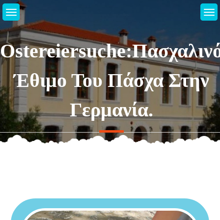
Μεταπηδήστε
στο
περιεχόμενο
Ostereiersuche:Πασχαλιν
Έθιμο Του Πάσχα Στην
Γερμανία.
Αρχική Σελίδα
2024
Απρίλιος
22
Ostereiersuche:Πασχαλινό Έθιμο Του Πάσχα Στην
Γερμανία.