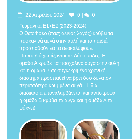
Δημοσιεύτηκε
Likes
Σχόλια
22 Απριλίου 2024
0
0
στις
Γερμανικά Ε1+Ε2 (2023-2024)
Ο Osterhase (πασχαλινός λαγός) κρύβει τα
πασχαλινά αυγά στην αυλή και τα παιδιά
προσπαθούν να τα ανακαλύψουν.
(Τα παιδιά χωρίζονται σε δύο ομάδες. Η
ομάδα Α κρύβει τα πασχαλινά αυγά στην αυλή
και η ομάδα Β σε συγκεκριμένο χρονικό
διάστημα προσπαθεί να βρει όσο δυνατόν
περισσότερα κρυμμένα αυγά. Η ίδια
διαδικασία επαναλαμβάνεται και αντίστροφα,
η ομάδα Β κρύβει τα αυγά και η ομάδα Α τα
ψάχνει).