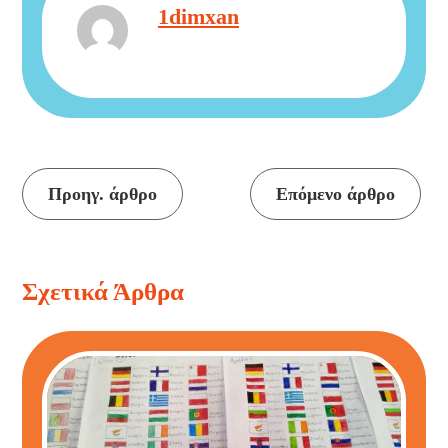
1dimxan
Προηγ. άρθρο
Επόμενο άρθρο
Συνέχεια
ανάγνωσης
Σχετικά Άρθρα