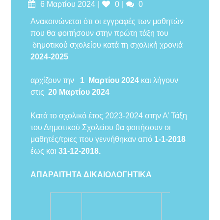
Δημοσιεύτηκε
Likes
Σχόλια
6 Μαρτίου 2024
0
0
στις
Ανακοινώνεται ότι οι εγγραφές των μαθητών
που θα φοιτήσουν στην πρώτη τάξη του
δημοτικού σχολείου κατά τη σχολική χρονιά
2024-2025
αρχίζουν την
1 Μαρτίου 2024
και λήγουν
στις
20 Μαρτίου 2024
Κατά το σχολικό έτος 2023-2024 στην Α’ Τάξη
του Δημοτικού Σχολείου θα φοιτήσουν οι
μαθητές/τριες που γεννήθηκαν από
1-1-2018
έως και
31-12-2018.
ΑΠΑΡΑΙΤΗΤΑ ΔΙΚΑΙΟΛΟΓΗΤΙΚΑ
Θα την πάρετ
από το σχολε