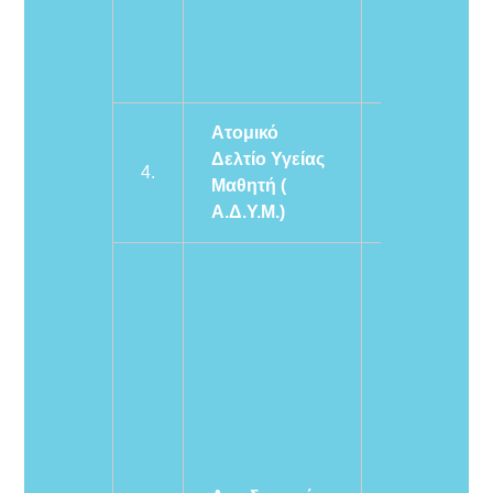
έγιναν τα
προβλεπόμε
εμβόλια.
Ατομικό
Το έντυπο θα
Δελτίο Υγείας
4.
πάρετε από 
Μαθητή (
σχολείο.
Α.Δ.Υ.Μ.)
Αποδεικτικό
στοιχείο από
οποίο να
φαίνεται η
διεύθυνση
κατοικίας του
μαθητή/τριας
δηλ. α)
Φορολογική