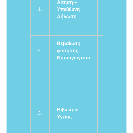
Αίτηση –
και θα
1.
Υπεύθυνη
συμπληρώσε
Δήλωση
τα απαραίτητ
στοιχεία.
Βεβαίωση
Θα την πάρετ
2.
φοίτησης
από το
Νηπιαγωγείου
νηπιαγωγείο
Επίδειξη του
γαλάζιου
βιβλιαρίου
υγείας του
παιδιού ή
Βιβλιάριο
προσκόμιση
3.
Υγείας
άλλου στοιχε
στο οποίο να
φαίνεται ότι