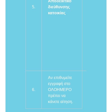
Αποδεικτικό
δήλωση (
5.
διεύθυνσης
Έντυπο Ε1) ή
κατοικίας
Λογαριασμό
ΔΕΚΟ ή γ)
Μισθωτήριο
συμβόλαιο
κατοικίας, ή δ
Δύο (2) τύπο
δικαιολογητι
από ιδιωτικο
παρόχους.
Αν επιθυμείτε
εγγραφή στο
6.
ΟΛΟΗΜΕΡΟ
πρέπει να
κάνετε αίτηση.